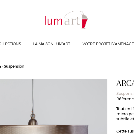
OLLECTIONS
LA MAISON LUM’ART
VOTRE PROJET D’AMÉNAG
 - Suspension
ARC
Suspens
Référence
Tout en l
micro per
subtile e
Cette sus