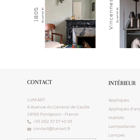
CONTACT
INTÉRIEUR
LUM'ART
Appliques
8 Avenue du Général de Gaulle
Appliques d'ang
28190 Pontgouin - France
Hublots
+33 (0)2 37 37 40 93
Lampadaires
contact@lumart.fr
Lampes