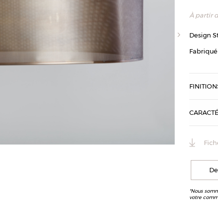
À partir 
Design S
Fabriqué
FINITION
CARACTÉ
Fich
Suspension Ar
De
*Nous somme
votre comm