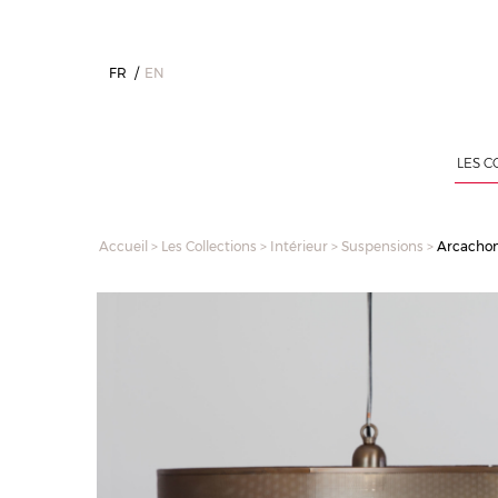
FR
EN
LES C
Accueil
>
Les Collections
>
Intérieur
>
Suspensions
>
Arcachon