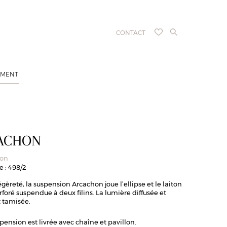
CONTACT
EMENT
ACHON
ion
 : 498/2
égèreté, la suspension Arcachon joue l’ellipse et le laiton
foré suspendue à deux filins. La lumière diffusée et
t tamisée.
pension est livrée avec chaîne et pavillon.