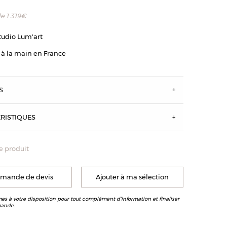
de
1 319
€
tudio Lum'art
 à la main en France
S
RISTIQUES
e produit
cachon - Finition zinc patiné
mande de devis
Ajouter à ma sélection
s à votre disposition pour tout complément d’information et finaliser
ande.