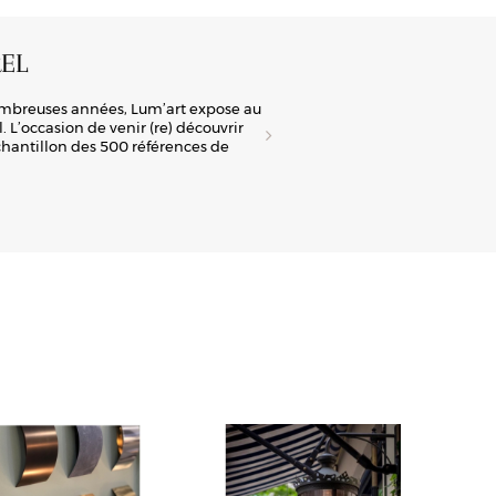
EL
A
ombreuses années, Lum’art expose au
Lum
 L’occasion de venir (re) découvrir
tra
échantillon des 500 références de
man
la 
Déc