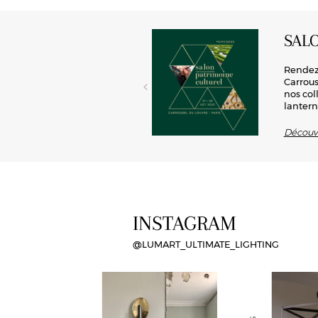
SAL
rd’hui toute sa place en
Rendez-
 conception de luminaires, cette
Carrous
ité, Lum’art offre la possibilité
nos col
lantern
Découvr
INSTAGRAM
@LUMART_ULTIMATE_LIGHTING