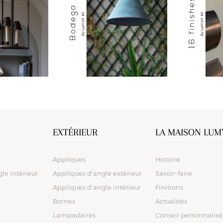
EXTÉRIEUR
LA MAISON LUM
Appliques
Histoire
le intérieur
Appliques d'angle extérieur
Savoir-faire
Appliques d'angle intérieur
Finitions
Bornes
Actualités
Lampadaires
Conseil personnalisé