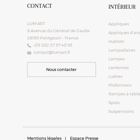
CONTACT
INTÉRIEUR
LUM'ART
Appliques
8 Avenue du Général de Gaulle
Appliques d'ang
28190 Pontgouin - France
Hublots
+33 (0)2 37 37 40 93
Lampadaires
contact@lumart.fr
Lampes
Lanternes
Nous contacter
Lustres
Plafonniers
Rampes à tabl
Spots
Suspensions
Mentions légales
Espace Presse