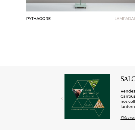
PYTHAGORE
LAMPADAI
SAL
rd’hui toute sa place en
Rendez-
 conception de luminaires, cette
Carrous
ité, Lum’art offre la possibilité
nos col
lantern
Découvr