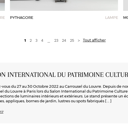
RE
PYTHAGORE
LAMPE
M
Tout afficher
1
2
3
4
23
24
25
>
…
ON INTERNATIONAL DU PATRIMOINE CULTUR
vous du 27 au 30 Octobre 2022 au Carrousel du Louvre. Depuis de n
el du Louvre à Paris lors du Salon International du Patrimoine Culturel.
lections de luminaires intérieurs et extérieurs. Le stand présente un 
es, appliques, bornes de jardin, lustres ou spots fabriqués
[ … ]
ir