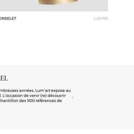
ONSELET
LUSTRE
EL
A
ombreuses années, Lum’art expose au
Lum
 L’occasion de venir (re) découvrir
tra
échantillon des 500 références de
man
la 
Déc