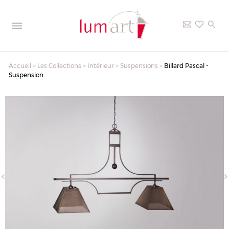
Accueil
>
Les Collections
>
Intérieur
>
Suspensions
>
Billard Pascal -
Suspension