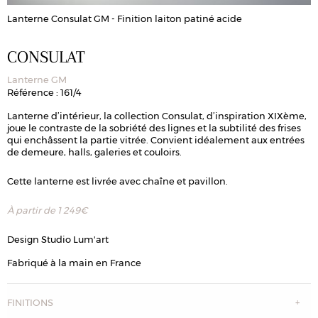
Lanterne Consulat GM - Finition laiton patiné acide
L
CONSULAT
Lanterne GM
Référence : 161/4
Lanterne d’intérieur, la collection Consulat, d’inspiration XIXème,
joue le contraste de la sobriété des lignes et la subtilité des frises
qui enchâssent la partie vitrée. Convient idéalement aux entrées
de demeure, halls, galeries et couloirs.
Cette lanterne est livrée avec chaîne et pavillon.
À partir de
1 249
€
Design Studio Lum'art
Fabriqué à la main en France
FINITIONS