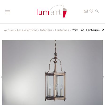
Accueil
>
Les Collections
>
Intérieur
>
Lanternes
>
Consulat - Lanterne GM