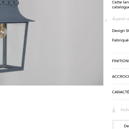
Cette lan
catalogu
À partir 
Design S
Fabriqué
FINITION
ACCROC
Lanterne Morz
CARACTÉ
Fich
De