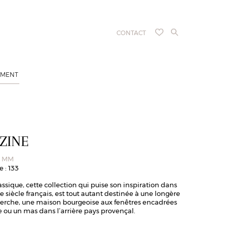
CONTACT
EMENT
ZINE
e MM
 : 133
ssique, cette collection qui puise son inspiration dans
 siècle français, est tout autant destinée à une longère
Perche, une maison bourgeoise aux fenêtres encadrées
 ou un mas dans l’arrière pays provençal.