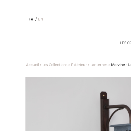
FR
EN
LES C
Accueil
>
Les Collections
>
Extérieur
>
Lanternes
>
Morzine - 