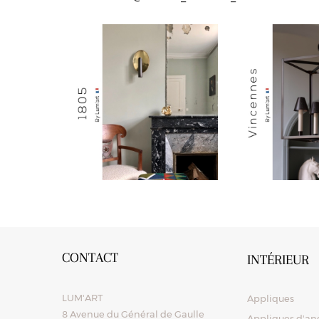
CONTACT
INTÉRIEUR
LUM'ART
Appliques
8 Avenue du Général de Gaulle
Appliques d'ang