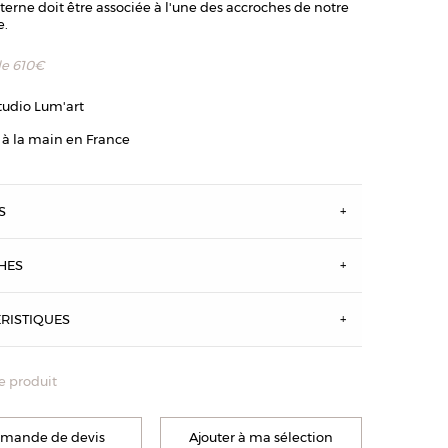
terne doit être associée à l'une des accroches de notre
e.
de
610
€
tudio Lum'art
 à la main en France
S
HES
ine MM - Finition vieux zinc
RISTIQUES
e produit
mande de devis
Ajouter à ma sélection