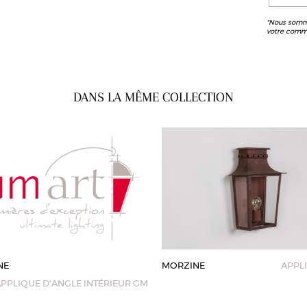
*Nous somme
votre comm
DANS LA MÊME COLLECTION
NE
MORZINE
APPL
PPLIQUE D'ANGLE INTÉRIEUR GM