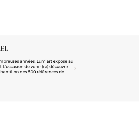
EL
A
ombreuses années, Lum’art expose au
Lum
 L’occasion de venir (re) découvrir
tra
échantillon des 500 références de
man
la 
Déc