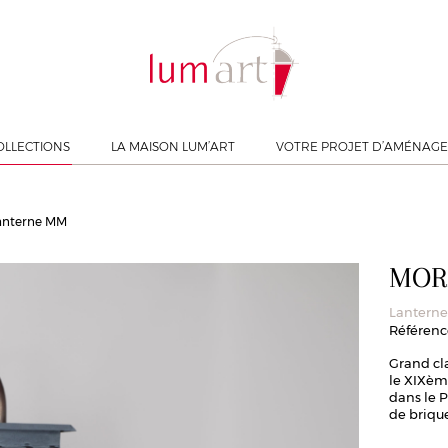
OLLECTIONS
LA MAISON LUM’ART
VOTRE PROJET D’AMÉNAG
Lanterne MM
MOR
Lantern
Référence
Grand cla
le XIXème
dans le 
de brique