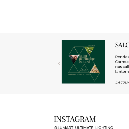
SAL
rd’hui toute sa place en
Rendez-
 conception de luminaires, cette
Carrous
ité, Lum’art offre la possibilité
nos col
lantern
Découvr
INSTAGRAM
@LUMART_ULTIMATE_LIGHTING