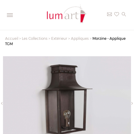
Accueil
>
Les Collections
>
Extérieur
>
Appliques
>
Morzine - Applique
TGM