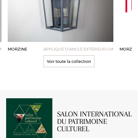
M
MORZINE
APPLIQUE D'ANGLE EXTÉRIEUR GM
MORZIN
Voir toute la collection
SALON INTERNATIONAL
DU PATRIMOINE
CULTUREL