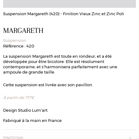
é
Suspension Margareth (420) - Finition Vieux Zinc et Zinc Poli
S
MARGARETH
Suspension
Référence : 420
La suspension Margareth est toute en rondeur, et a été
développée pour être bicolore. Elle est résolument
contemporaine, et s’harmonisera parfaitement avec une
ampoule de grande taille.
Cette suspension est livrée avec son pavillon.
À partir de
717
€
Design Studio Lum'art.
Fabriqué à la main en France
FINITIONS