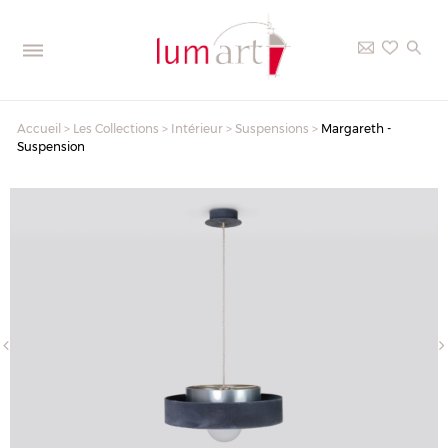
Accueil
>
Les Collections
>
Intérieur
>
Suspensions
>
Margareth -
Suspension