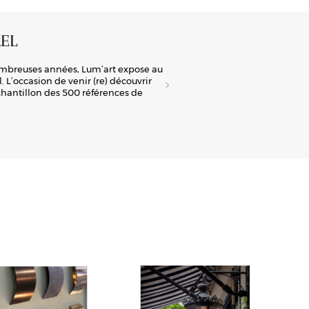
EL
A
ombreuses années, Lum’art expose au
Lum
 L’occasion de venir (re) découvrir
tra
échantillon des 500 références de
man
la 
Déc