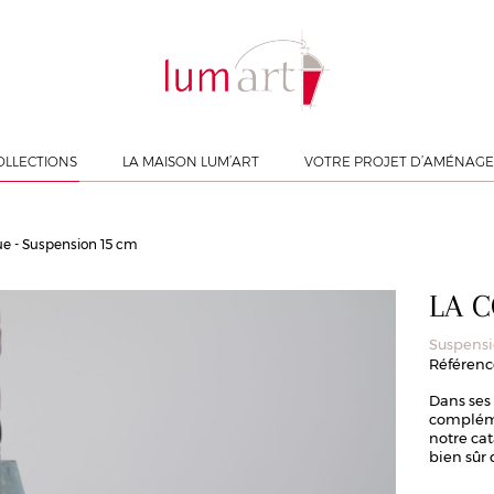
OLLECTIONS
LA MAISON LUM’ART
VOTRE PROJET D’AMÉNAG
e - Suspension 15 cm
LA 
Suspensi
Référenc
Dans ses 
compléme
notre cat
bien sûr