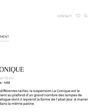
CONTACT
EMENT
CONIQUE
on 15 cm
e : 488
différentes tailles, la suspension La Conique est le
nt au plafond d’un grand nombre des lampes de
alogue dont il reprend la forme de l’abat-jour. A marier
 dans la même patine.