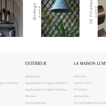
EXTÉRIEUR
LA MAISON LUM
Appliques
Histoire
le intérieur
Appliques d'angle extérieur
Savoir-faire
Appliques d'angle intérieur
Finitions
Bornes
Actualités
Lampadaires
Conseil personnalisé