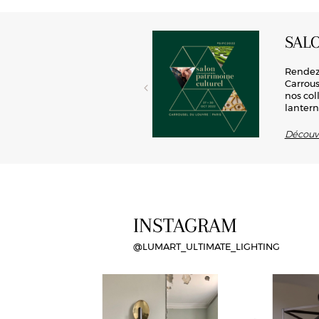
SAL
rd’hui toute sa place en
Rendez-
 conception de luminaires, cette
Carrous
ité, Lum’art offre la possibilité
nos col
lantern
Découvr
INSTAGRAM
@LUMART_ULTIMATE_LIGHTING