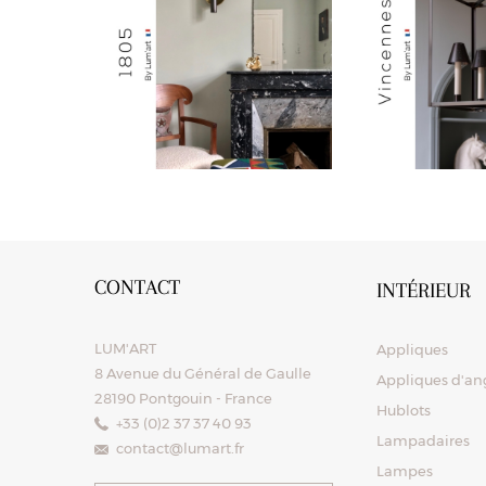
CONTACT
INTÉRIEUR
LUM'ART
Appliques
8 Avenue du Général de Gaulle
Appliques d'ang
28190 Pontgouin - France
Hublots
+33 (0)2 37 37 40 93
Lampadaires
contact@lumart.fr
Lampes