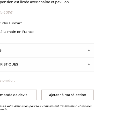
pension est livrée avec chaîne et pavillon.
de
403
€
tudio Lum'art
 à la main en France
S
RISTIQUES
e produit
Conique 15 cm - Finition vieux zinc et vieux fer rouillé
mande de devis
Ajouter à ma sélection
s à votre disposition pour tout complément d’information et finaliser
ande.