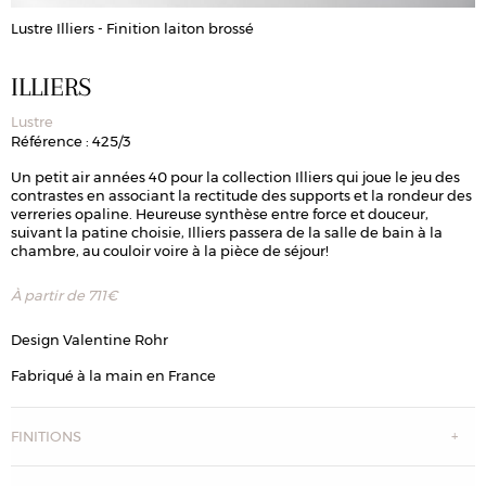
Lustre Illiers - Finition laiton brossé
L
ILLIERS
Lustre
Référence : 425/3
Un petit air années 40 pour la collection Illiers qui joue le jeu des
contrastes en associant la rectitude des supports et la rondeur des
verreries opaline. Heureuse synthèse entre force et douceur,
suivant la patine choisie, Illiers passera de la salle de bain à la
chambre, au couloir voire à la pièce de séjour!
À partir de
711
€
Design Valentine Rohr
Fabriqué à la main en France
FINITIONS