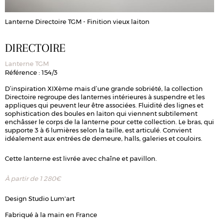
Lanterne Directoire TGM - Finition vieux laiton
L
DIRECTOIRE
Lanterne TGM
Référence : 154/3
D’inspiration XIXème mais d’une grande sobriété, la collection
Directoire regroupe des lanternes intérieures à suspendre et les
appliques qui peuvent leur être associées. Fluidité des lignes et
sophistication des boules en laiton qui viennent subtilement
enchâsser le corps de la lanterne pour cette collection. Le bras, qui
supporte 3 à 6 lumières selon la taille, est articulé. Convient
idéalement aux entrées de demeure, halls, galeries et couloirs.
Cette lanterne est livrée avec chaîne et pavillon.
À partir de
1 280
€
Design Studio Lum'art
Fabriqué à la main en France