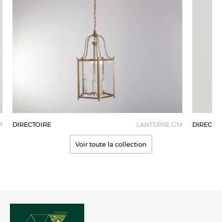
M
DIRECTOIRE
LANTERNE GM
DIRECTO
Voir toute la collection