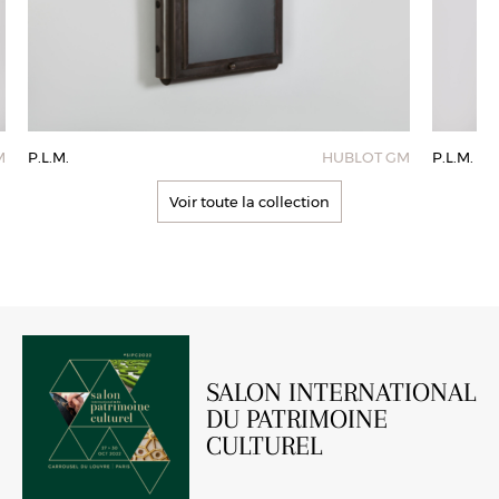
M
P.L.M.
HUBLOT GM
P.L.M.
Voir toute la collection
SALON INTERNATIONAL
DU PATRIMOINE
CULTUREL