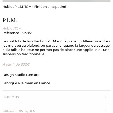
Hublot P.L.M. TGM - Finition zinc patiné
H
P.L.M.
Hublot TGM
Référence : 6138/2
Les hublots de la collection P.L.M sont à placer indifféremment sur
les murs ou au plafond, en particulier quand la largeur du passage
ou la faible hauteur ne permet pas de placer une applique ou une
suspension traditionnelle.
À partir de
602
€
Design Studio Lum'art
Fabriqué à la main en France
FINITIONS
CARACTÉRISTIQUES