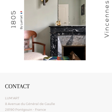
CONTACT
LUM'ART
8 Avenue du Général de Gaulle
28190 Pontgouin - France