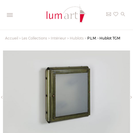
Accueil
>
Les Collections
>
Intérieur
>
Hublots
>
P.L.M. - Hublot TGM