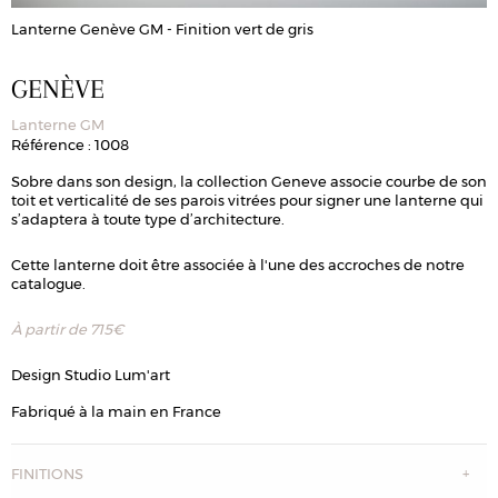
Lanterne Genève GM - Finition vert de gris
L
GENÈVE
Lanterne GM
Référence : 1008
Sobre dans son design, la collection Geneve associe courbe de son
toit et verticalité de ses parois vitrées pour signer une lanterne qui
s’adaptera à toute type d’architecture.
Cette lanterne doit être associée à l'une des accroches de notre
catalogue.
À partir de
715
€
Design Studio Lum'art
Fabriqué à la main en France
FINITIONS