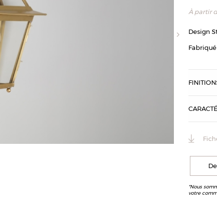
À partir 
Design S
Fabriqué
FINITION
CARACTÉ
Fich
Applique Pont
De
*Nous somme
votre comm