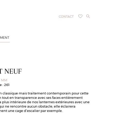
CONTACT
EMENT
T NEUF
e MM
 : 261
on classique mais traitement contemporain pour cette
on tout en transparence avec ses faces entièrement
La plus intérieure de nos lanternes extérieures avec une
ui ne rencontre aucun obstacle, elle éclairera
ment une cage d’escalier par exemple.