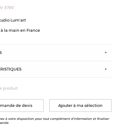
de
576
€
tudio Lum'art
 à la main en France
S
RISTIQUES
e produit
 Neuf MM - Finition laiton brossé
mande de devis
Ajouter à ma sélection
s à votre disposition pour tout complément d’information et finaliser
ande.