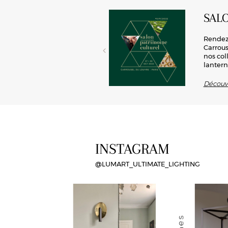
SAL
rd’hui toute sa place en
Rendez-
 conception de luminaires, cette
Carrous
ité, Lum’art offre la possibilité
nos col
lantern
Découvr
INSTAGRAM
@LUMART_ULTIMATE_LIGHTING