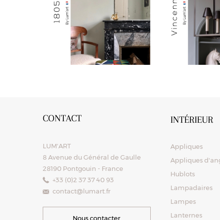
CONTACT
INTÉRIEUR
LUM'ART
Appliques
8 Avenue du Général de Gaulle
Appliques d'ang
28190 Pontgouin - France
Hublots
+33 (0)2 37 37 40 93
Lampadaires
contact@lumart.fr
Lampes
Lanternes
Nous contacter