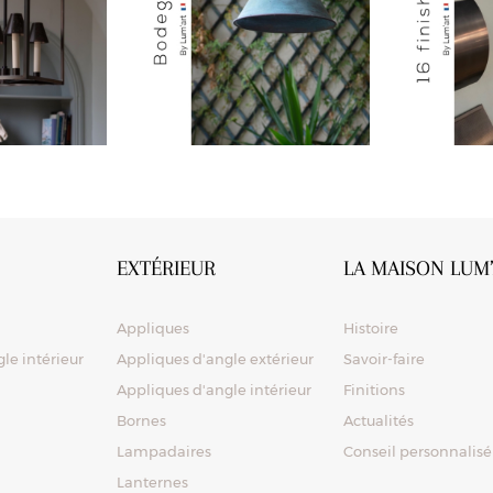
EXTÉRIEUR
LA MAISON LUM
Appliques
Histoire
le intérieur
Appliques d'angle extérieur
Savoir-faire
Appliques d'angle intérieur
Finitions
Bornes
Actualités
Lampadaires
Conseil personnalisé
Lanternes