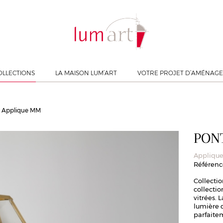
OLLECTIONS
LA MAISON LUM’ART
VOTRE PROJET D’AMÉNAG
- Applique MM
PON
Appliqu
Référence
Collecti
collecti
vitrées. 
lumière q
parfaite