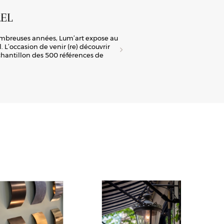
EL
A
ombreuses années, Lum’art expose au
Lum
 L’occasion de venir (re) découvrir
tra
échantillon des 500 références de
man
la 
Déc