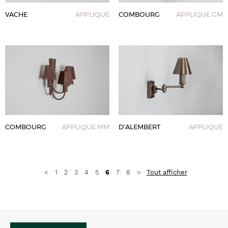
VACHE
APPLIQUE
COMBOURG
APPLIQUE GM
COMBOURG
APPLIQUE MM
D'ALEMBERT
APPLIQUE
Tout afficher
<
1
2
3
4
5
6
7
8
>